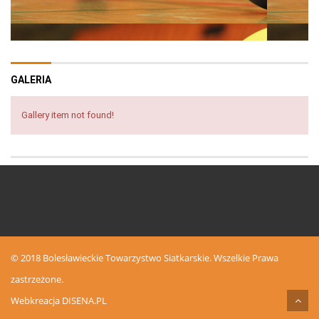
GALERIA
Gallery item not found!
© 2018 Bolesławieckie Towarzystwo Siatkarskie. Wszelkie Prawa
zastrzeżone.
Webkreacja
DISENA.PL