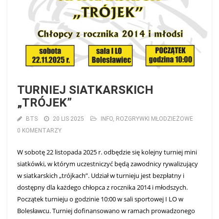
TURNIEJ SIATKARSKICH
„TRÓJEK”
BTS
20 LIS 2025
INFO
,
ROZGRYWKI MŁODZIEŻOWE
0 KOMENTARZY
W sobotę 22 listopada 2025 r. odbędzie się kolejny turniej mini
siatkówki, w którym uczestniczyć będą zawodnicy rywalizujący
w siatkarskich „trójkach”. Udział w turnieju jest bezpłatny i
dostępny dla każdego chłopca z rocznika 2014 i młodszych.
Początek turnieju o godzinie 10:00 w sali sportowej I LO w
Bolesławcu. Turniej dofinansowano w ramach prowadzonego