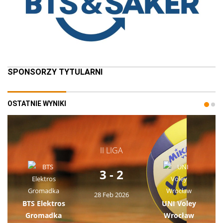
SPONSORZY TYTULARNI
OSTATNIE WYNIKI
II LIGA
3 - 2
28 Feb 2026
BTS Elektros
UNI Voley
Gromadka
Wrocław