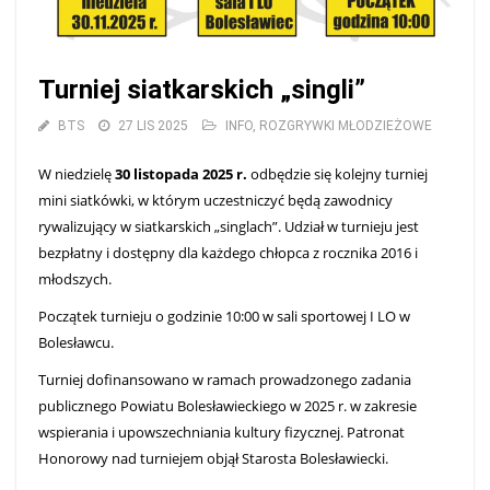
Turniej siatkarskich „singli”
BTS
27 LIS 2025
INFO
,
ROZGRYWKI MŁODZIEŻOWE
W niedzielę
30 listopada 2025 r.
odbędzie się kolejny turniej
mini siatkówki, w którym uczestniczyć będą zawodnicy
rywalizujący w siatkarskich „singlach”. Udział w turnieju jest
bezpłatny i dostępny dla każdego chłopca z rocznika 2016 i
młodszych.
Początek turnieju o godzinie 10:00 w sali sportowej I LO w
Bolesławcu.
Turniej dofinansowano w ramach prowadzonego zadania
publicznego Powiatu Bolesławieckiego w 2025 r. w zakresie
wspierania i upowszechniania kultury fizycznej. Patronat
Honorowy nad turniejem objął Starosta Bolesławiecki.