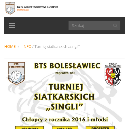
TOGGLE
NAVIGATION
HOME
INFO
/
Turniej siatkarskich „singli”