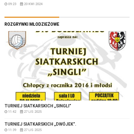
09:23
20 KWI 2024
ROZGRYWKI MŁODZIEŻOWE
TURNIEJ SIATKARSKICH „SINGLI”
11:42
27 LIS 2025
TURNIEJ SIATKARSKICH „DWÓJEK”.
11:39
27 LIS 2025