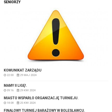
SENIORZY
KOMUNIKAT ZARZĄDU
22:00
29 MAJ 2024
MAMY II LIGĘ!.
09:16
29 KWI 2024
MIASTO WSPARŁO ORGANIZACJĘ TURNIEJU.
18:08
25 KWI 2024
FINAŁOWY TURNIEJ BARAŻOWY W BOLESŁAWCU.