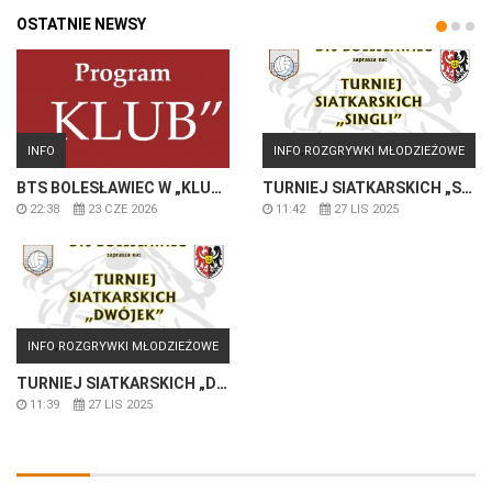
OSTATNIE NEWSY
,
INFO
INFO
ROZGRYWKI MŁODZIEŻOWE
BTS BOLESŁAWIEC W „KLUBIE”
TURNIEJ SIATKARSKICH „SINGLI”
22:38
23 CZE 2026
11:42
27 LIS 2025
,
INFO
ROZGRYWKI MŁODZIEŻOWE
TURNIEJ SIATKARSKICH „DWÓJEK”
11:39
27 LIS 2025