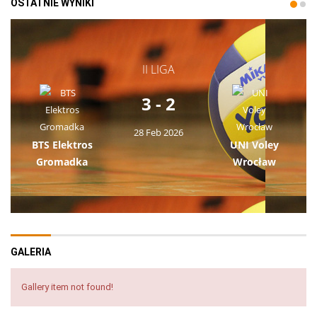
OSTATNIE WYNIKI
II LIGA
3 - 2
28 Feb 2026
BTS Elektros
UNI Voley
Gromadka
Wrocław
GALERIA
Gallery item not found!