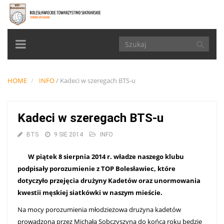
TOGGLE
NAVIGATION
HOME
INFO
/
Kadeci w szeregach BTS-u
Kadeci w szeregach BTS-u
BTS
9 SIE 2014
INFO
W piątek 8 sierpnia 2014 r. władze naszego klubu
podpisały porozumienie z TOP Bolesławiec, które
dotyczyło przejęcia drużyny Kadetów oraz unormowania
kwestii męskiej siatkówki w naszym mieście.
Na mocy porozumienia młodzieżowa drużyna kadetów
prowadzona przez Michała Sobczyszyna do końca roku będzie