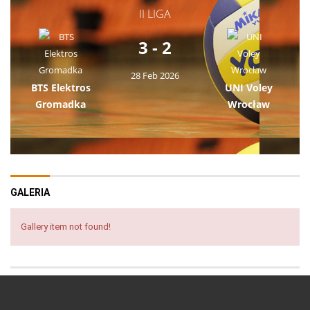
II LIGA
3 - 2
28 Feb 2026
BTS Elektros
UNI Voley
Gromadka
Wrocław
GALERIA
Gallery item not found!