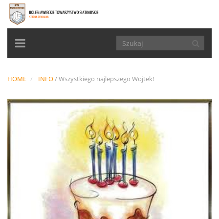
TOGGLE
NAVIGATION
HOME
INFO
/
Wszystkiego najlepszego Wojtek!