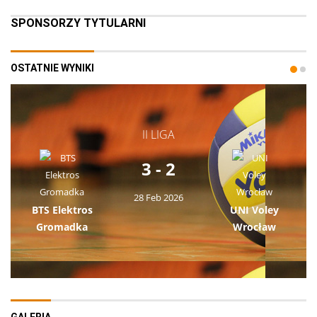
SPONSORZY TYTULARNI
OSTATNIE WYNIKI
II LIGA
3 - 2
28 Feb 2026
BTS Elektros
UNI Voley
Gromadka
Wrocław