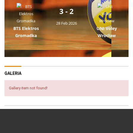
3 - 2
28 Feb 2026
BTS Elektros
UNI Voley
Gromadka
Wrocław
GALERIA
Gallery item not found!