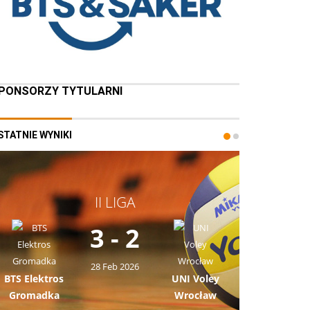
PONSORZY TYTULARNI
STATNIE WYNIKI
II LIGA
3 - 2
28 Feb 2026
BTS Elektros
UNI Voley
Gromadka
Wrocław