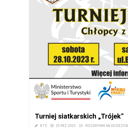
Turniej siatkarskich „Trójek”
BTS
25 PAŹ 2023
ROZGRYWKI MŁODZIEŻO