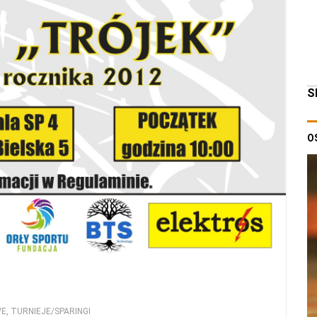
S
O
WE
,
TURNIEJE/SPARINGI