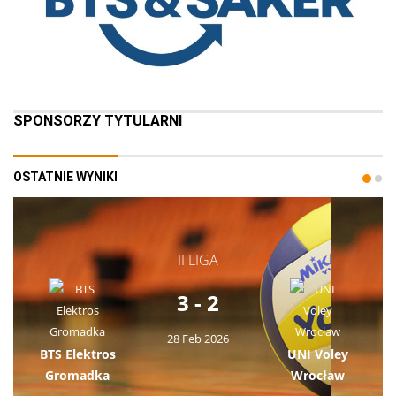
SPONSORZY TYTULARNI
OSTATNIE WYNIKI
II LIGA
3 - 2
28 Feb 2026
BTS Elektros
UNI Voley
Gromadka
Wrocław