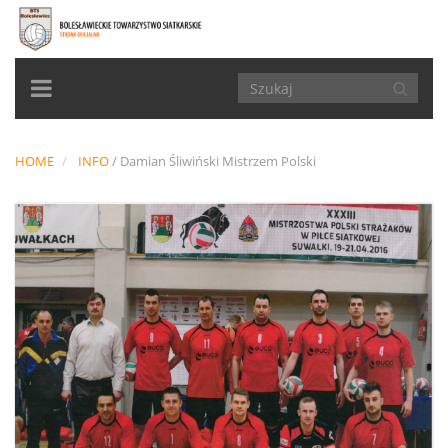
TOGGLE
NAVIGATION
HOME
INFO
/
Damian Śliwiński Mistrzem Polski