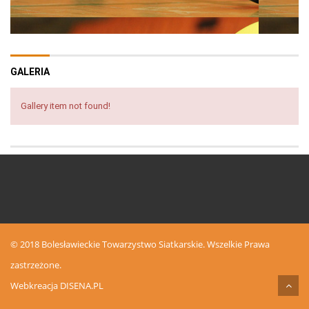
GALERIA
Gallery item not found!
© 2018 Bolesławieckie Towarzystwo Siatkarskie. Wszelkie Prawa
zastrzeżone.
Webkreacja
DISENA.PL