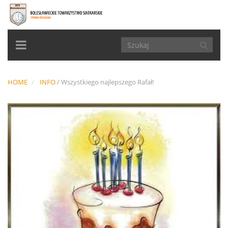
TOGGLE
NAVIGATION
HOME
INFO
/
Wszystkiego najlepszego Rafał!