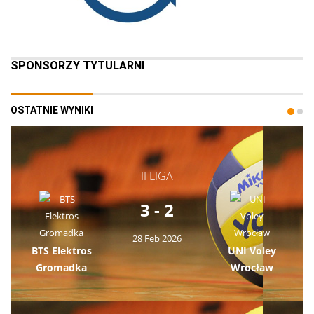
SPONSORZY TYTULARNI
OSTATNIE WYNIKI
II LIGA
3 - 2
28 Feb 2026
BTS Elektros
UNI Voley
Gromadka
Wrocław