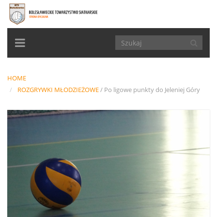
TOGGLE
NAVIGATION
HOME
ROZGRYWKI MŁODZIEŻOWE
/
Po ligowe punkty do Jeleniej Góry