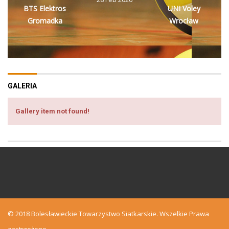
BTS Elektros
UNI Voley
Gromadka
Wrocław
GALERIA
Gallery item not found!
© 2018 Bolesławieckie Towarzystwo Siatkarskie. Wszelkie Prawa
zastrzeżone.