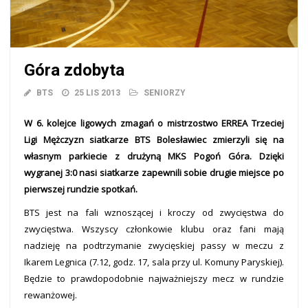
Góra zdobyta
BTS
25 LIS 2013
SENIORZY
W 6. kolejce ligowych zmagań o mistrzostwo ERREA Trzeciej
Ligi Mężczyzn siatkarze BTS Bolesławiec zmierzyli się na
własnym parkiecie z drużyną MKS Pogoń Góra. Dzięki
wygranej 3:0 nasi siatkarze zapewnili sobie drugie miejsce po
pierwszej rundzie spotkań.
BTS jest na fali wznoszącej i kroczy od zwycięstwa do
zwycięstwa. Wszyscy członkowie klubu oraz fani mają
nadzieję na podtrzymanie zwycięskiej passy w meczu z
Ikarem Legnica (7.12, godz. 17, sala przy ul. Komuny Paryskiej).
Będzie to prawdopodobnie najważniejszy mecz w rundzie
rewanżowej.