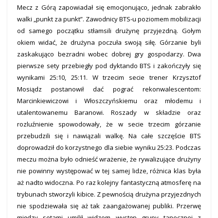
Mecz z Górą zapowiadał się emocjonująco, jednak zabrakło
walki „punkt za punkt”. Zawodnicy BTS-u poziomem mobilizacji
od samego początku stłamsili drużynę przyjezdną. Gołym
okiem widać, że drużyna poczuła swoją siłę. Górzanie byli
zaskakująco bezradni wobec dobrej gry gospodarzy. Dwa
pierwsze sety przebiegły pod dyktando BTS i zakończyły się
wynikami 25:10, 25:11. W trzecim secie trener Krzysztof
Mosiądz postanowił dać pograć rekonwalescentom:
Marcinkiewiczowi i Włoszczyńskiemu oraz młodemu i
utalentowanemu Baranowi. Roszady w składzie oraz
rozluźnienie spowodowały, że w secie trzecim górzanie
przebudzili się i nawiązali walkę. Na całe szczęście BTS
doprowadził do korzystnego dla siebie wyniku 25:23. Podczas
meczu można było odnieść wrażenie, że rywalizujące drużyny
nie powinny występować w tej samej lidze, różnica klas była
aż nadto widoczna. Po raz kolejny fantastyczną atmosferę na
trybunach stworzyli kibice. Z pewnością drużyna przyjezdnych
nie spodziewała się aż tak zaangażowanej publiki. Przerwę
między setami umilił widzom występ grupy tanecznej z