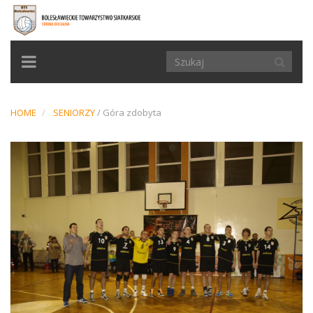
TOGGLE
NAVIGATION
HOME
SENIORZY
/
Góra zdobyta