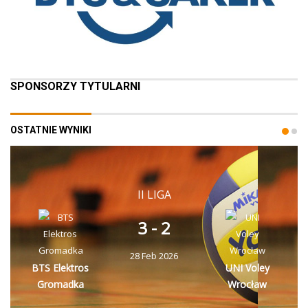
SPONSORZY TYTULARNI
OSTATNIE WYNIKI
II LIGA
3 - 2
28 Feb 2026
BTS Elektros
UNI Voley
Gromadka
Wrocław