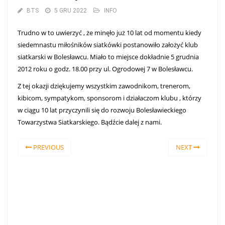
BTS
5 GRU 2022
INFO
Trudno w to uwierzyć , że minęło już 10 lat od momentu kiedy
siedemnastu miłośników siatkówki postanowiło założyć klub
siatkarski w Bolesławcu. Miało to miejsce dokładnie 5 grudnia
2012 roku o godz. 18.00 przy ul. Ogrodowej 7 w Bolesławcu.
Z tej okazji dziękujemy wszystkim zawodnikom, trenerom,
kibicom, sympatykom, sponsorom i działaczom klubu , którzy
w ciągu 10 lat przyczynili się do rozwoju Bolesławieckiego
Towarzystwa Siatkarskiego. Bądźcie dalej z nami.
PREVIOUS
NEXT