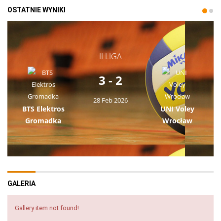
OSTATNIE WYNIKI
II LIGA
3 - 2
28 Feb 2026
BTS Elektros
UNI Voley
Gromadka
Wrocław
GALERIA
Gallery item not found!