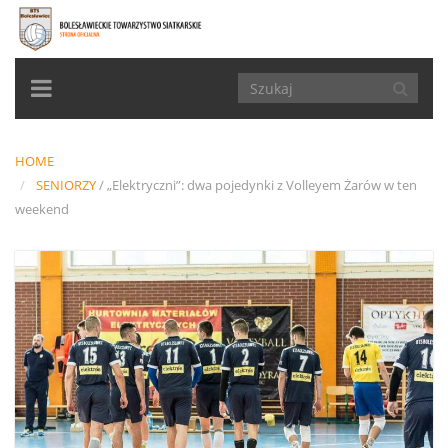
TOGGLE
NAVIGATION
HOME
SENIORZY
/
„Elektryczni”: dwa pojedynki z Volleyem Żarów w ten
weekend