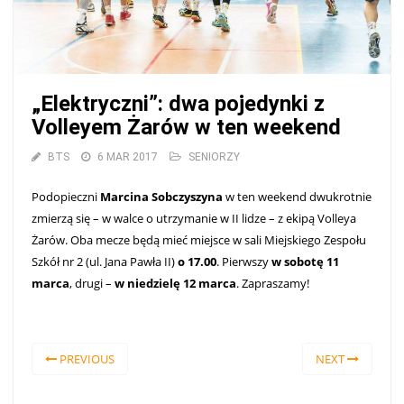
„Elektryczni”: dwa pojedynki z
Volleyem Żarów w ten weekend
BTS
6 MAR 2017
SENIORZY
Podopieczni
Marcina Sobczyszyna
w ten weekend dwukrotnie
zmierzą się – w walce o utrzymanie w II lidze – z ekipą Volleya
Żarów. Oba mecze będą mieć miejsce w sali Miejskiego Zespołu
Szkół nr 2 (ul. Jana Pawła II)
o 17.00
. Pierwszy
w sobotę 11
marca
, drugi –
w niedzielę 12 marca
. Zapraszamy!
PREVIOUS
NEXT