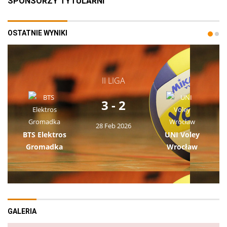
SPONSORZY TYTULARNI
OSTATNIE WYNIKI
II LIGA
3 - 2
28 Feb 2026
BTS Elektros
UNI Voley
Gromadka
Wrocław
GALERIA