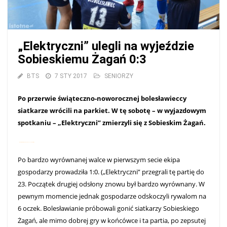
„Elektryczni” ulegli na wyjeździe
Sobieskiemu Żagań 0:3
BTS
7 STY 2017
SENIORZY
Po przerwie świąteczno-noworocznej bolesławieccy
siatkarze wrócili na parkiet. W tę sobotę – w wyjazdowym
spotkaniu – „Elektryczni” zmierzyli się z Sobieskim Żagań.
MOVIE JOHN WICK: CHAPTER 2 2017 STREAMING
Po bardzo wyrównanej walce w pierwszym secie ekipa
gospodarzy prowadziła 1:0. („Elektryczni” przegrali tę partię do
23. Początek drugiej odsłony znowu był bardzo wyrównany. W
pewnym momencie jednak gospodarze odskoczyli rywalom na
6 oczek. Bolesławianie próbowali gonić siatkarzy Sobieskiego
Żagań, ale mimo dobrej gry w końcówce i ta partia, po zepsutej