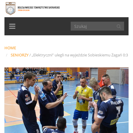
TOGGLE
NAVIGATION
HOME
SENIORZY
/
„Elektryczni” ulegli na wyjeździe Sobieskiemu Żagań 0:3