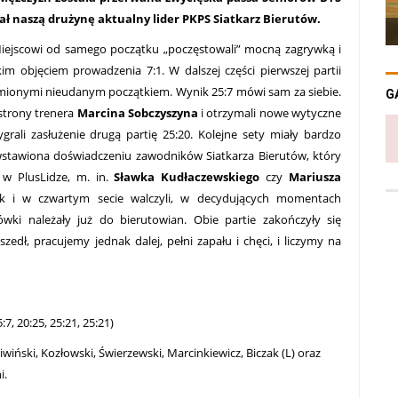
ał naszą drużynę aktualny lider PKPS Siatkarz Bierutów.
Miejscowi od samego początku „poczęstowali” mocną zagrywką i
m objęciem prowadzenia 7:1. W dalszej części pierwszej partii
łomionymi nieudanym początkiem. Wynik 25:7 mówi sam za siebie.
G
 strony trenera
Marcina Sobczyszyna
i otrzymali nowe wytyczne
rali zasłużenie drugą partię 25:20. Kolejne sety miały bardzo
wstawiona doświadczeniu zawodników Siatkarza Bierutów, który
w PlusLidze, m. in.
Sławka Kudłaczewskiego
czy
Mariusza
jak i w czwartym secie walczyli, w decydujących momentach
ki należały już do bierutowian. Obie partie zakończyły się
dł, pracujemy jednak dalej, pełni zapału i chęci, i liczymy na
7, 20:25, 25:21, 25:21)
iwiński, Kozłowski, Świerzewski, Marcinkiewicz, Biczak (L) oraz
i.