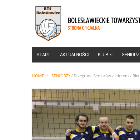
START
AKTUALNOŚCI
KLUB
SENIORZ
HOME
SENIORZY
/
Przegrana Seniorów z liderem z Bie