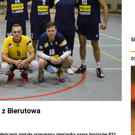
S
O
 z Bierutowa
gi Mężczyzn została przerwana zwycięska passa Seniorów BTS