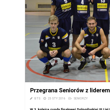
Przegrana Seniorów z liderem
BTS
25 STY 2016
SENIORZY
W 3. kolejce rundy finałowej Dolnośląskiej III Li