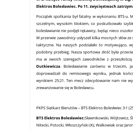
Elektros Bolesławiec. Po 11. zwycięstwach zatrzym
Początek spotkania był fatalny w wykonaniu BTS-u. 
szczelnym, wysokim blokiem, co poskutkowało szybki
bolesławianie nie podjęli rękawicy, będąc nieco oszo
W przerwie zawodnicy usłyszeli kilka mocnych słów ze
taktyczne. Na naszych podziałało to motywująco, wyg
podobny przebieg. Nasza sportowa złość była przeci
ma w swoich szeregach zawodników z przeszłością 
Dutkiewicza
. Bolesławianie zarówno w trzecim, 
doprowadzali do remisowego wyniku, jednak końców
wynikiem 25:21. Ten mecz zdecydowanie nam nie wysze
zrewanżowanie się w Bolesławcu.
PKPS Siatkarz Bierutów – BTS Elektros Bolesłwiec 3:1 (25:
BTS Elektros Bolesławiec:
Sławnikowski, Wójtowicz, Śl
Nitecki, Potocki, Włoszczyński (K), Walkowiak oraz Jaron