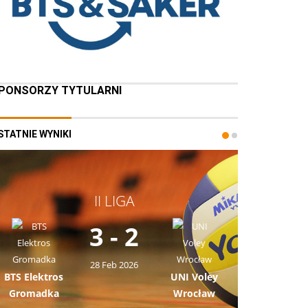
PONSORZY TYTULARNI
STATNIE WYNIKI
II LIGA
3 - 2
28 Feb 2026
BTS Elektros
UNI Voley
Gromadka
Wrocław