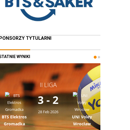
PONSORZY TYTULARNI
STATNIE WYNIKI
II LIGA
3 - 2
28 Feb 2026
BTS Elektros
UNI Voley
Gromadka
Wrocław