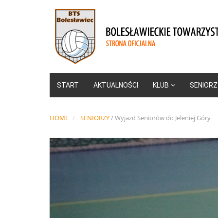
START
AKTUALNOŚCI
KLUB
SENIORZ
HOME
SENIORZY
/
Wyjazd Seniorów do Jeleniej Góry