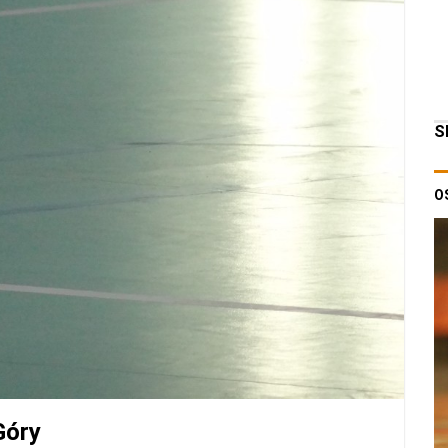
S
O
Góry