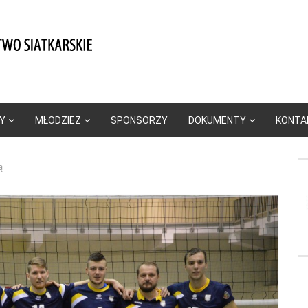
Y
MŁODZIEŻ
SPONSORZY
DOKUMENTY
KONTA
ą