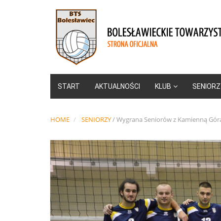
START
AKTUALNOŚCI
KLUB
SENIORZ
HOME
SENIORZY
/
Wygrana Seniorów z Kamienną Gór