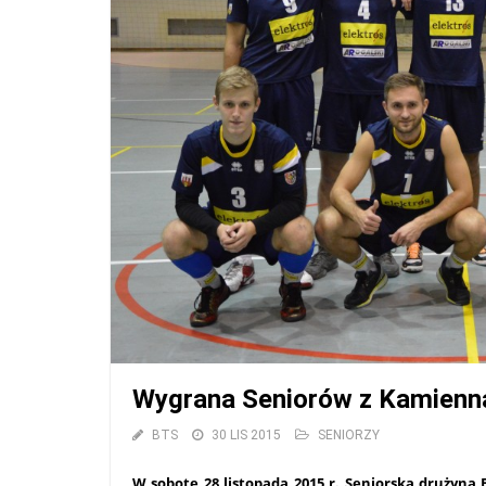
Wygrana Seniorów z Kamienn
BTS
30 LIS 2015
SENIORZY
W sobotę 28 listopada 2015 r. Seniorska drużyna