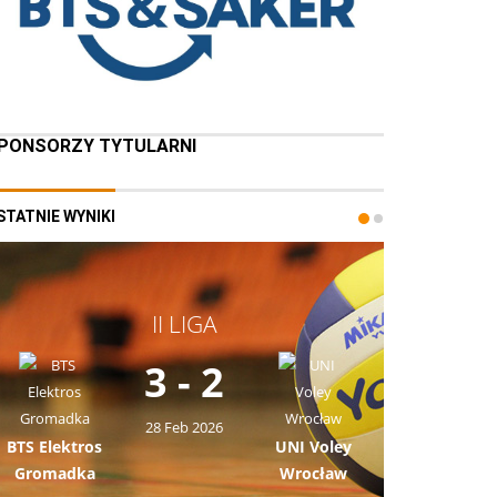
PONSORZY TYTULARNI
STATNIE WYNIKI
II LIGA
3 - 2
28 Feb 2026
BTS Elektros
UNI Voley
Gromadka
Wrocław