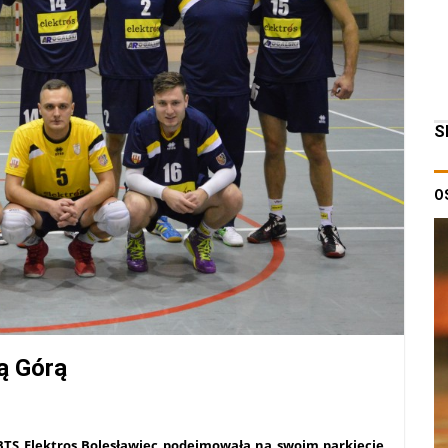
S
O
ą Górą
 BTS Elektros Bolesławiec podejmowała na swoim parkiecie