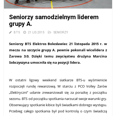
Seniorzy samodzielnym liderem
grupy A.
BTS
21 LIS 2015
SENIORZY
Seniorzy BTS Elektros Bolesławiec 21 listopada 2015 r. w
meczu na szczycie grupy A. pewnie pokonali wicelidera z
Żarowa 3:0. Dzięki temu zwycięstwu drużyna Marcina
Sobczyszyna umocniła się na pozycji lidera.
W ostatni ligowy weekend siatkarze BTS-u wyśmienicie
rozpoczęli rundę rewanżową. W starciu z PCO Volley Żarów
„Elektryczni” udanie zrewanżowali się za porażkę z początku
sezonu. BTS od początku spotkania narzucał swoje warunki gry.
Obserwujący spotkanie kibice byli świadkami dobrego występu.
Przebieg całego spotkania był pod kontrolą o czym świadczą