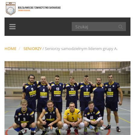
TOGGLE
NAVIGATION
HOME
SENIORZY
/
Seniorzy samodzielnym liderem grupy A.