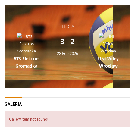
II LIGA
3 - 2
28 Feb 2026
BTS Elektros
UNI Voley
Gromadka
Wrocław
GALERIA
Gallery item not found!