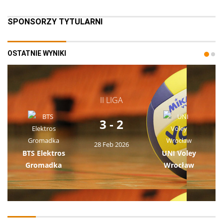
SPONSORZY TYTULARNI
OSTATNIE WYNIKI
II LIGA
3 - 2
28 Feb 2026
BTS Elektros
UNI Voley
Gromadka
Wrocław