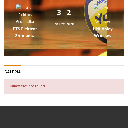
3 - 2
28 Feb 2026
BTS Elektros
UNI Voley
Gromadka
Wrocław
GALERIA
Gallery item not found!