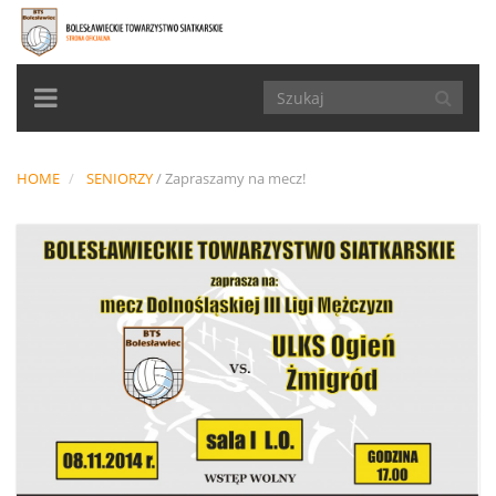
TOGGLE
NAVIGATION
HOME
SENIORZY
/
Zapraszamy na mecz!