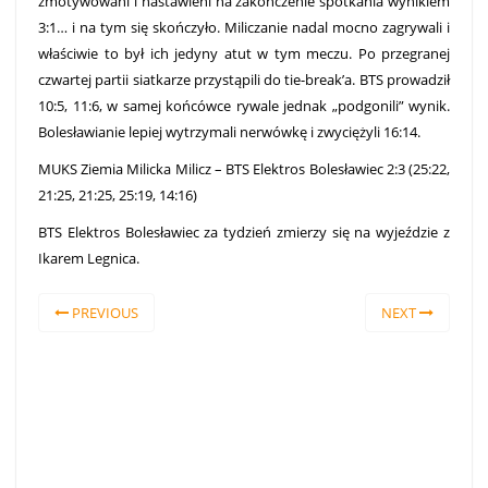
zmotywowani i nastawieni na zakończenie spotkania wynikiem
3:1… i na tym się skończyło. Miliczanie nadal mocno zagrywali i
właściwie to był ich jedyny atut w tym meczu. Po przegranej
czwartej partii siatkarze przystąpili do tie-break’a. BTS prowadził
10:5, 11:6, w samej końcówce rywale jednak „podgonili” wynik.
Bolesławianie lepiej wytrzymali nerwówkę i zwyciężyli 16:14.
MUKS Ziemia Milicka Milicz – BTS Elektros Bolesławiec 2:3 (25:22,
21:25, 21:25, 25:19, 14:16)
BTS Elektros Bolesławiec za tydzień zmierzy się na wyjeździe z
Ikarem Legnica.
PREVIOUS
NEXT