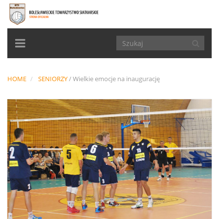
TOGGLE
NAVIGATION
HOME
SENIORZY
/
Wielkie emocje na inaugurację