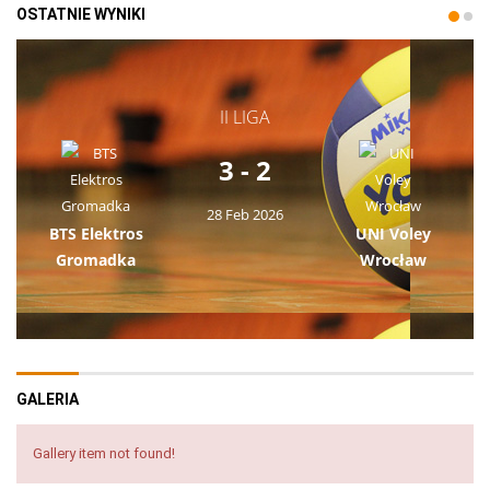
OSTATNIE WYNIKI
II LIGA
3 - 2
28 Feb 2026
BTS Elektros
UNI Voley
Gromadka
Wrocław
GALERIA
Gallery item not found!