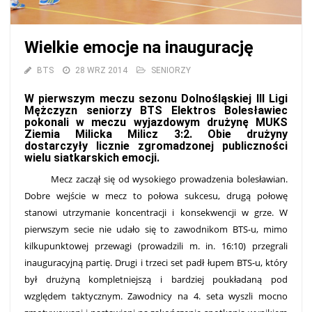
Wielkie emocje na inaugurację
BTS
28 WRZ 2014
SENIORZY
W pierwszym meczu sezonu Dolnośląskiej III Ligi
Mężczyzn seniorzy BTS Elektros Bolesławiec
pokonali w meczu wyjazdowym drużynę MUKS
Ziemia Milicka Milicz 3:2. Obie drużyny
dostarczyły licznie zgromadzonej publiczności
wielu siatkarskich emocji.
Mecz zaczął się od wysokiego prowadzenia bolesławian.
Dobre wejście w mecz to połowa sukcesu, drugą połowę
stanowi utrzymanie koncentracji i konsekwencji w grze. W
pierwszym secie nie udało się to zawodnikom BTS-u, mimo
kilkupunktowej przewagi (prowadzili m. in. 16:10) przegrali
inauguracyjną partię. Drugi i trzeci set padł łupem BTS-u, który
był drużyną kompletniejszą i bardziej poukładaną pod
względem taktycznym. Zawodnicy na 4. seta wyszli mocno